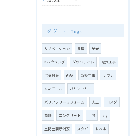
2022年
タグ
Tags
リノベーション
見積
業者
Nハウジング
ダウンライト
電気工事
湿気対策
西条
新築工事
サウナ
ゆめモール
バリアフリー
バリアフリーリフォーム
大工
コメダ
商談
コンクリート
土間
diy
土間土間新浦安
スタバ
レベル