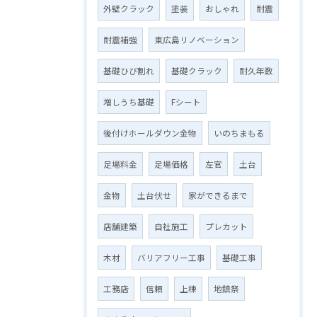
外壁クラック
塗装
おしゃれ
耐震
耐震補強
東広島リノベーション
基礎ひび割れ
基礎クラック
耐久年数
増しうち基礎
Fシート
後付けホールダウン金物
いのちまもる
足場料金
足場価格
左官
土台
金物
土台伏せ
家ができるまで
店舗建築
自社施工
プレカット
木材
バリアフリー工事
基礎工事
工務店
信頼
上棟
地鎮祭