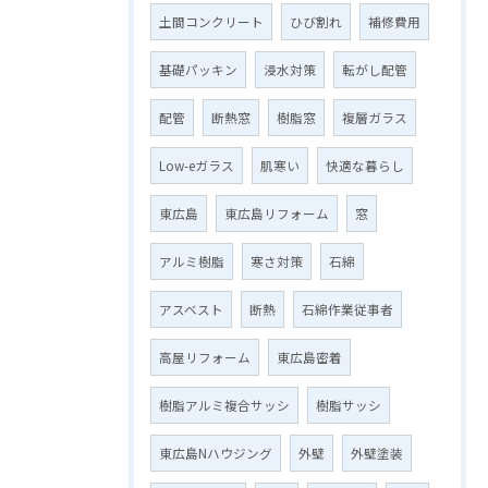
土間コンクリート
ひび割れ
補修費用
基礎パッキン
浸水対策
転がし配管
配管
断熱窓
樹脂窓
複層ガラス
Low-eガラス
肌寒い
快適な暮らし
東広島
東広島リフォーム
窓
アルミ樹脂
寒さ対策
石綿
アスベスト
断熱
石綿作業従事者
高屋リフォーム
東広島密着
樹脂アルミ複合サッシ
樹脂サッシ
東広島Nハウジング
外壁
外壁塗装